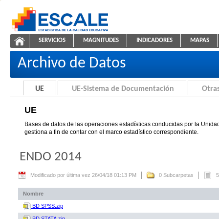
Saltar al contenido
SERVICIOS
MAGNITUDES
INDICADORES
MAPAS
UE
ESCALE - Unidad de Estadística Educativa
NAVEGACIÓN
Archivo de Datos
UE
UE-Sistema de Documentación
Otras
UE
Bases de datos de las operaciones estadísticas conducidas por la Unidad
gestiona a fin de contar con el marco estadístico correspondiente.
ENDO 2014
Modificado por última vez 26/04/18 01:13 PM
0 Subcarpetas
5
Nombre
BD SPSS.zip
BD STATA.zip