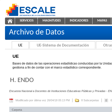
Saltar al contenido
SERVICIOS
MAGNITUDES
INDICADORES
MAPAS
UE
ESCALE - Unidad de Estadística Educativa
NAVEGACIÓN
Archivo de Datos
UE
UE-Sistema de Documentación
Otras
UE
Bases de datos de las operaciones estadísticas conducidas por la Unidad
gestiona a fin de contar con el marco estadístico correspondiente.
H. ENDO
Encuesta Nacional a Docentes de Instituciones Educativas Públicas y Privadas - E
Modificado por última vez 26/04/18 05:13 PM
8 Subcarpetas
0
Carpeta