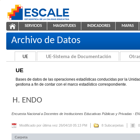
Saltar al contenido
SERVICIOS
MAGNITUDES
INDICADORES
MAPAS
UE
ESCALE - Unidad de Estadística Educativa
NAVEGACIÓN
Archivo de Datos
UE
UE-Sistema de Documentación
Otras
UE
Bases de datos de las operaciones estadísticas conducidas por la Unidad
gestiona a fin de contar con el marco estadístico correspondiente.
H. ENDO
Encuesta Nacional a Docentes de Instituciones Educativas Públicas y Privadas - E
Modificado por última vez 26/04/18 05:13 PM
8 Subcarpetas
0
Carpeta