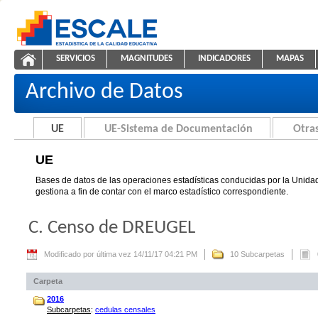
Saltar al contenido
SERVICIOS
MAGNITUDES
INDICADORES
MAPAS
UE
ESCALE - Unidad de Estadística Educativa
NAVEGACIÓN
Archivo de Datos
UE
UE-Sistema de Documentación
Otras
UE
Bases de datos de las operaciones estadísticas conducidas por la Unidad
gestiona a fin de contar con el marco estadístico correspondiente.
C. Censo de DREUGEL
Modificado por última vez 14/11/17 04:21 PM
10 Subcarpetas
Carpeta
2016
Subcarpetas
:
cedulas censales