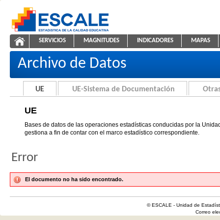
Saltar al contenido
SERVICIOS
MAGNITUDES
INDICADORES
MAPAS
UE
ESCALE - Unidad de Estadística Educativa
NAVEGACIÓN
Archivo de Datos
UE
UE-Sistema de Documentación
Otras
UE
Bases de datos de las operaciones estadísticas conducidas por la Unidad
gestiona a fin de contar con el marco estadístico correspondiente.
Error
El documento no ha sido encontrado.
© ESCALE - Unidad de Estadísti
Correo el