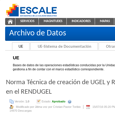
Saltar al contenido
SERVICIOS
MAGNITUDES
INDICADORES
MAPAS
UE
ESCALE - Unidad de Estadística Educativa
NAVEGACIÓN
Archivo de Datos
UE
UE-Sistema de Documentación
Otras
UE
Bases de datos de las operaciones estadísticas conducidas por la Unidad
gestiona a fin de contar con el marco estadístico correspondiente.
Norma Técnica de creación de UGEL y R
en el RENDUGEL
Versión:
1.0
Estado:
Aprobado
Se creará automáticamente una nue
Modificado por última vez por Cristian Pastor Toribio
15/07/16 05:20 P
14970 Descargas