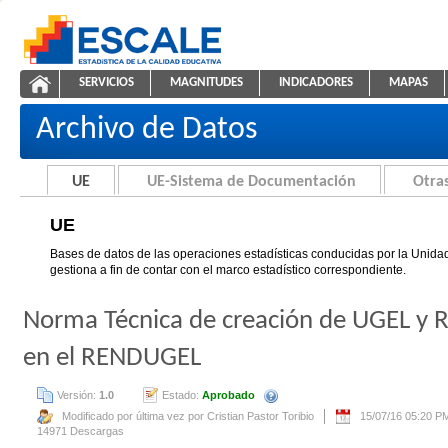
Saltar al contenido
SERVICIOS
MAGNITUDES
INDICADORES
MAPAS
UE
ESCALE - Unidad de Estadística Educativa
NAVEGACIÓN
Archivo de Datos
UE
UE-Sistema de Documentación
Otras
UE
Bases de datos de las operaciones estadísticas conducidas por la Unidad
gestiona a fin de contar con el marco estadístico correspondiente.
Norma Técnica de creación de UGEL y R
en el RENDUGEL
Versión:
1.0
Estado:
Aprobado
Se creará automáticamente una nue
Modificado por última vez por Cristian Pastor Toribio
15/07/16 05:20 P
14971 Descargas