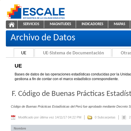
Saltar al contenido
SERVICIOS
MAGNITUDES
INDICADORES
MAPAS
UE
ESCALE - Unidad de Estadística Educativa
NAVEGACIÓN
Archivo de Datos
UE
UE-Sistema de Documentación
Otras
UE
Bases de datos de las operaciones estadísticas conducidas por la Unidad
gestiona a fin de contar con el marco estadístico correspondiente.
F. Código de Buenas Prácticas Estadíst
Código de Buenas Prácticas Estadísticas del Perú fue aprobado mediante Decret
Modificado por última vez 14/11/17 04:22 PM
0 Subcarpetas
2
Nombre