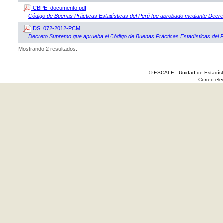
CBPE_documento.pdf
Código de Buenas Prácticas Estadísticas del Perú fue aprobado mediante De
DS. 072-2012-PCM
Decreto Supremo que aprueba el Código de Buenas Prácticas Estadísticas del 
Mostrando 2 resultados.
© ESCALE - Unidad de Estadísti
Correo el