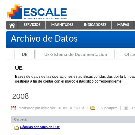
Saltar al contenido
SERVICIOS
MAGNITUDES
INDICADORES
MAPAS
UE
ESCALE - Unidad de Estadística Educativa
NAVEGACIÓN
Archivo de Datos
UE
UE-Sistema de Documentación
Otras
UE
Bases de datos de las operaciones estadísticas conducidas por la Unidad
gestiona a fin de contar con el marco estadístico correspondiente.
2008
Modificado por última vez 01/10/10 01:37 PM
1 Subcarpeta
17
Carpeta
Cédulas censales en PDF