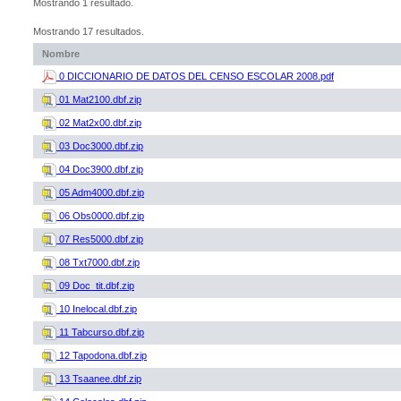
Mostrando 1 resultado.
Mostrando 17 resultados.
Nombre
0 DICCIONARIO DE DATOS DEL CENSO ESCOLAR 2008.pdf
01 Mat2100.dbf.zip
02 Mat2x00.dbf.zip
03 Doc3000.dbf.zip
04 Doc3900.dbf.zip
05 Adm4000.dbf.zip
06 Obs0000.dbf.zip
07 Res5000.dbf.zip
08 Txt7000.dbf.zip
09 Doc_tit.dbf.zip
10 Inelocal.dbf.zip
11 Tabcurso.dbf.zip
12 Tapodona.dbf.zip
13 Tsaanee.dbf.zip