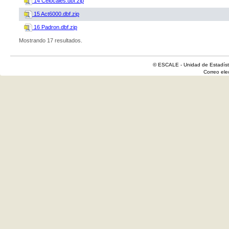
14 Celocales.dbf.zip
15 Act6000.dbf.zip
16 Padron.dbf.zip
Mostrando 17 resultados.
© ESCALE - Unidad de Estadísti
Correo el