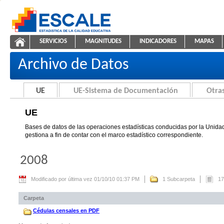
Saltar al contenido
SERVICIOS
MAGNITUDES
INDICADORES
MAPAS
UE
ESCALE - Unidad de Estadística Educativa
NAVEGACIÓN
Archivo de Datos
UE
UE-Sistema de Documentación
Otras
UE
Bases de datos de las operaciones estadísticas conducidas por la Unidad
gestiona a fin de contar con el marco estadístico correspondiente.
2008
Modificado por última vez 01/10/10 01:37 PM
1 Subcarpeta
17
Carpeta
Cédulas censales en PDF