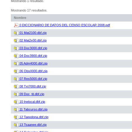
Mostrando 1 resultado.
Mostrando 17 resultados.
Nombre
0 DICCIONARIO DE DATOS DEL CENSO ESCOLAR 2008.pdf
01 Mat2100.dbf.zip
02 Mat2x00.dbf.zip
03 Doc3000.dbf.zip
04 Doc3900.dbf.zip
05 Adm4000.dbf.zip
06 Obs0000.dbf.zip
07 Res5000.dbf.zip
08 Txt7000.dbf.zip
09 Doc_tit.dbf.zip
10 Inelocal.dbf.zip
11 Tabcurso.dbf.zip
12 Tapodona.dbf.zip
13 Tsaanee.dbf.zip