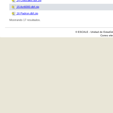
14 Celocales.dbf.zip
15 Act6000.dbf.zip
16 Padron.dbf.zip
Mostrando 17 resultados.
© ESCALE - Unidad de Estadísti
Correo el