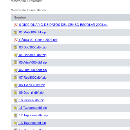
Mostrando 1 resultado.
Mostrando 17 resultados.
Nombre
0 DICCIONARIO DE DATOS DEL CENSO ESCOLAR 2008.pdf
01 Mat2100.dbf.zip
Cédula 09_Censo 2004.pdf
03 Doc3000.dbf.zip
04 Doc3900.dbf.zip
05 Adm4000.dbf.zip
06 Obs0000.dbf.zip
07 Res5000.dbf.zip
08 Txt7000.dbf.zip
09 Doc_tit.dbf.zip
10 Inelocal.dbf.zip
11 Tabcurso.dbf.zip
12 Tapodona.dbf.zip
13 Tsaanee.dbf.zip