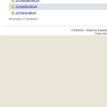
14 Celocales.dbf.zip
15 Act6000.dbf.zip
16 Padron.dbf.zip
Mostrando 17 resultados.
© ESCALE - Unidad de Estadísti
Correo el