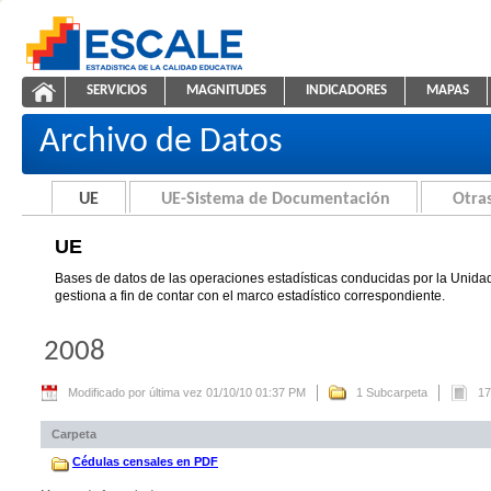
Saltar al contenido
SERVICIOS
MAGNITUDES
INDICADORES
MAPAS
UE
ESCALE - Unidad de Estadística Educativa
NAVEGACIÓN
Archivo de Datos
UE
UE-Sistema de Documentación
Otras
UE
Bases de datos de las operaciones estadísticas conducidas por la Unidad
gestiona a fin de contar con el marco estadístico correspondiente.
2008
Modificado por última vez 01/10/10 01:37 PM
1 Subcarpeta
17
Carpeta
Cédulas censales en PDF