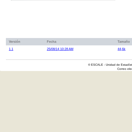
Versión
Fecha
Tamaño
1.1
25/08/14 10:28 AM
44,6k
© ESCALE - Unidad de Estadísti
Correo el