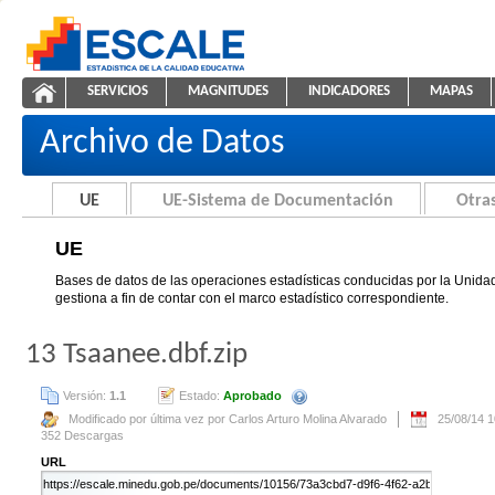
Saltar al contenido
SERVICIOS
MAGNITUDES
INDICADORES
MAPAS
UE
ESCALE - Unidad de Estadística Educativa
NAVEGACIÓN
Archivo de Datos
UE
UE-Sistema de Documentación
Otras
UE
Bases de datos de las operaciones estadísticas conducidas por la Unidad
gestiona a fin de contar con el marco estadístico correspondiente.
13 Tsaanee.dbf.zip
Versión:
1.1
Estado:
Aprobado
Se creará automáticamente una nue
Modificado por última vez por Carlos Arturo Molina Alvarado
25/08/14 
352 Descargas
URL