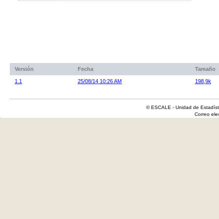
Versión
Fecha
Tamaño
1.1
25/08/14 10:26 AM
198,9k
© ESCALE - Unidad de Estadísti
Correo el