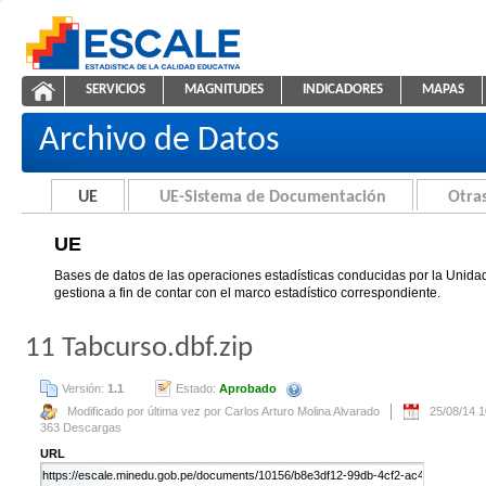
Saltar al contenido
SERVICIOS
MAGNITUDES
INDICADORES
MAPAS
UE
ESCALE - Unidad de Estadística Educativa
NAVEGACIÓN
Archivo de Datos
UE
UE-Sistema de Documentación
Otras
UE
Bases de datos de las operaciones estadísticas conducidas por la Unidad
gestiona a fin de contar con el marco estadístico correspondiente.
11 Tabcurso.dbf.zip
Versión:
1.1
Estado:
Aprobado
Se creará automáticamente una nue
Modificado por última vez por Carlos Arturo Molina Alvarado
25/08/14 
363 Descargas
URL