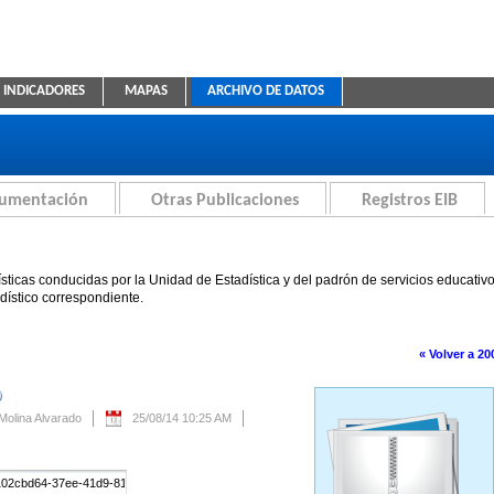
INDICADORES
MAPAS
ARCHIVO DE DATOS
ica Educativa
cumentación
Otras Publicaciones
Registros EIB
sticas conducidas por la Unidad de Estadística y del padrón de servicios educativ
adístico correspondiente.
« Volver a 20
Se creará automáticamente una nueva versión si se modifica este contenido.
 Molina Alvarado
25/08/14 10:25 AM