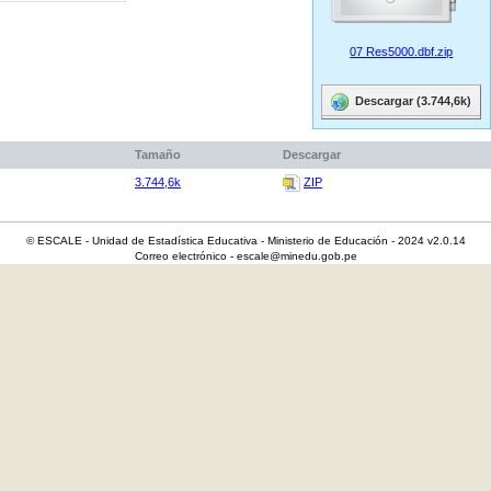
07 Res5000.dbf.zip
Descargar (3.744,6k)
Tamaño
Descargar
3.744,6k
ZIP
© ESCALE - Unidad de Estadística Educativa - Ministerio de Educación - 2024 v2.0.14
Correo electrónico - escale@minedu.gob.pe