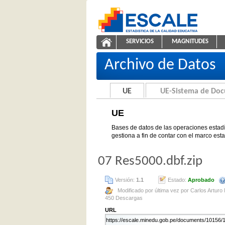
Saltar al contenido
SERVICIOS
MAGNITUDES
UE
ESCALE - Unidad de Estadíst
NAVEGACIÓN
Archivo de Datos
UE
UE-Sistema de Do
UE
Bases de datos de las operaciones estadí
gestiona a fin de contar con el marco est
07 Res5000.dbf.zip
Versión:
1.1
Estado:
Aprobado
Modificado por última vez por Carlos Arturo
450 Descargas
URL