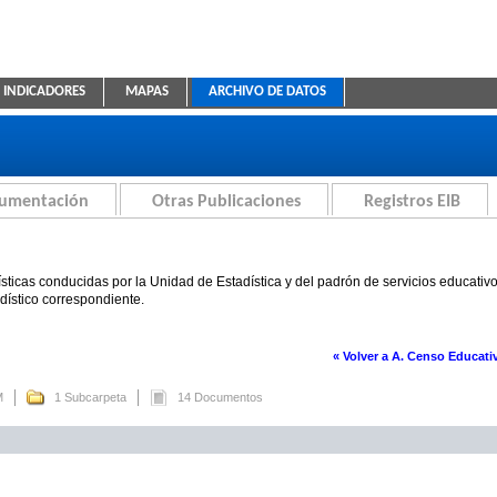
INDICADORES
MAPAS
ARCHIVO DE DATOS
ica Educativa
cumentación
Otras Publicaciones
Registros EIB
sticas conducidas por la Unidad de Estadística y del padrón de servicios educativ
adístico correspondiente.
« Volver a A. Censo Educati
M
1 Subcarpeta
14 Documentos