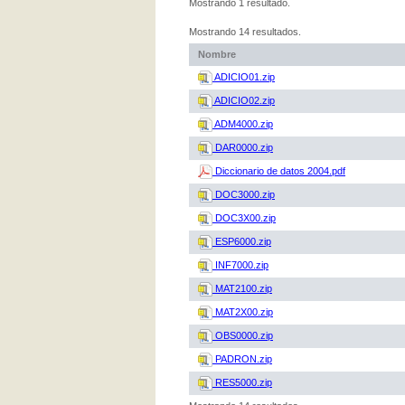
Mostrando 1 resultado.
Mostrando 14 resultados.
Nombre
ADICIO01.zip
ADICIO02.zip
ADM4000.zip
DAR0000.zip
Diccionario de datos 2004.pdf
DOC3000.zip
DOC3X00.zip
ESP6000.zip
INF7000.zip
MAT2100.zip
MAT2X00.zip
OBS0000.zip
PADRON.zip
RES5000.zip