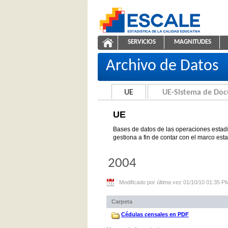
Saltar al contenido
SERVICIOS
MAGNITUDES
UE
ESCALE - Unidad de Estadíst
NAVEGACIÓN
Archivo de Datos
UE
UE-Sistema de Do
UE
Bases de datos de las operaciones estadí
gestiona a fin de contar con el marco est
2004
Modificado por última vez 01/10/10 01:35 P
Carpeta
Cédulas censales en PDF