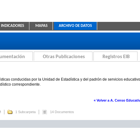
INDICADORES
MAPAS
ARCHIVO DE DATOS
ica Educativa
cumentación
Otras Publicaciones
Registros EIB
sticas conducidas por la Unidad de Estadística y del padrón de servicios educativ
adístico correspondiente.
« Volver a A. Censo Educati
M
1 Subcarpeta
14 Documentos