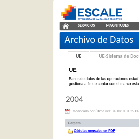
Saltar al contenido
SERVICIOS
MAGNITUDES
UE
ESCALE - Unidad de Estadíst
NAVEGACIÓN
Archivo de Datos
UE
UE-Sistema de Do
UE
Bases de datos de las operaciones estadí
gestiona a fin de contar con el marco est
2004
Modificado por última vez 01/10/10 01:35 P
Carpeta
Cédulas censales en PDF