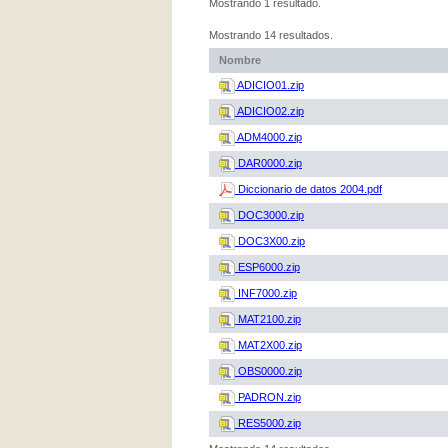
Mostrando 1 resultado.
Mostrando 14 resultados.
Nombre
ADICIO01.zip
ADICIO02.zip
ADM4000.zip
DAR0000.zip
Diccionario de datos 2004.pdf
DOC3000.zip
DOC3X00.zip
ESP6000.zip
INF7000.zip
MAT2100.zip
MAT2X00.zip
OBS0000.zip
PADRON.zip
RES5000.zip