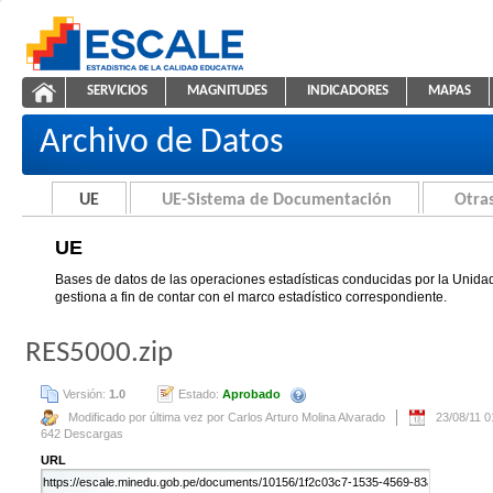
Saltar al contenido
SERVICIOS
MAGNITUDES
INDICADORES
MAPAS
UE
ESCALE - Unidad de Estadística Educativa
NAVEGACIÓN
Archivo de Datos
UE
UE-Sistema de Documentación
Otras
UE
Bases de datos de las operaciones estadísticas conducidas por la Unidad
gestiona a fin de contar con el marco estadístico correspondiente.
RES5000.zip
Versión:
1.0
Estado:
Aprobado
Se creará automáticamente una nue
Modificado por última vez por Carlos Arturo Molina Alvarado
23/08/11 
642 Descargas
URL