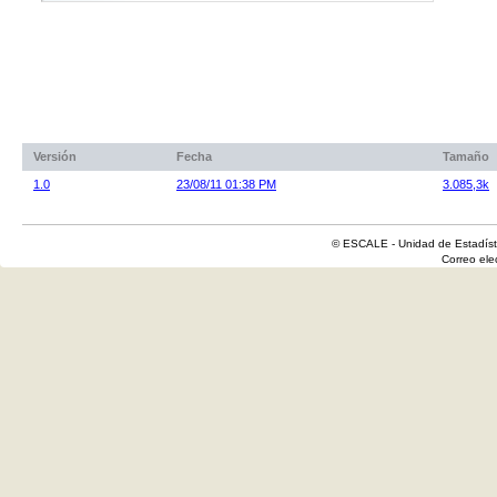
Versión
Fecha
Tamaño
1.0
23/08/11 01:38 PM
3.085,3k
© ESCALE - Unidad de Estadísti
Correo el