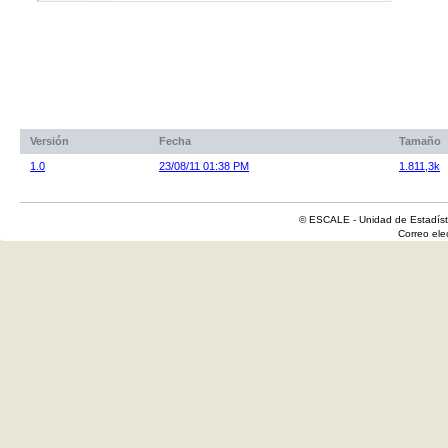
Versión
Fecha
Tamaño
1.0
23/08/11 01:38 PM
1.811,3k
© ESCALE - Unidad de Estadísti
Correo el