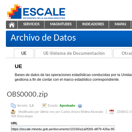
Saltar al contenido
SERVICIOS
MAGNITUDES
INDICADORES
MAPAS
UE
ESCALE - Unidad de Estadística Educativa
NAVEGACIÓN
Archivo de Datos
UE
UE-Sistema de Documentación
Otras
UE
Bases de datos de las operaciones estadísticas conducidas por la Unidad
gestiona a fin de contar con el marco estadístico correspondiente.
OBS0000.zip
Versión:
1.0
Estado:
Aprobado
Se creará automáticamente una nue
Modificado por última vez por Carlos Arturo Molina Alvarado
23/08/11 
408 Descargas
URL