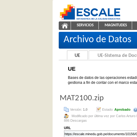
Saltar al contenido
SERVICIOS
MAGNITUDES
UE
ESCALE - Unidad de Estadíst
NAVEGACIÓN
Archivo de Datos
UE
UE-Sistema de Do
UE
Bases de datos de las operaciones estadí
gestiona a fin de contar con el marco est
MAT2100.zip
Versión:
1.0
Estado:
Aprobado
Modificado por última vez por Carlos Arturo
886 Descargas
URL