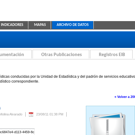
INDICADORES
MAPAS
ARCHIVO DE DATOS
ica Educativa
cumentación
Otras Publicaciones
Registros EIB
sticas conducidas por la Unidad de Estadística y del padrón de servicios educativ
adístico correspondiente.
« Volver a 20
Se creará automáticamente una nueva versión si se modifica este contenido.
 Molina Alvarado
23/08/11 01:38 PM