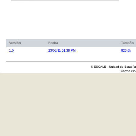
Versión
Fecha
Tamaño
1.0
23/08/11 01:38 PM
823,6k
© ESCALE - Unidad de Estadísti
Correo el