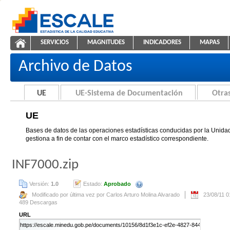
Saltar al contenido
SERVICIOS
MAGNITUDES
INDICADORES
MAPAS
UE
ESCALE - Unidad de Estadística Educativa
NAVEGACIÓN
Archivo de Datos
UE
UE-Sistema de Documentación
Otras
UE
Bases de datos de las operaciones estadísticas conducidas por la Unidad
gestiona a fin de contar con el marco estadístico correspondiente.
INF7000.zip
Versión:
1.0
Estado:
Aprobado
Se creará automáticamente una nue
Modificado por última vez por Carlos Arturo Molina Alvarado
23/08/11 
489 Descargas
URL