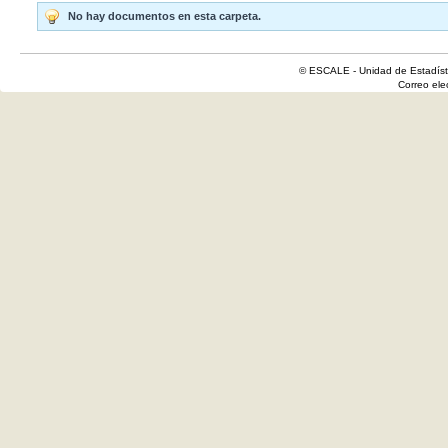
No hay documentos en esta carpeta.
© ESCALE - Unidad de Estadísti
Correo el