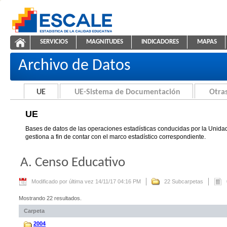
Saltar al contenido
SERVICIOS
MAGNITUDES
INDICADORES
MAPAS
UE
ESCALE - Unidad de Estadística Educativa
NAVEGACIÓN
Archivo de Datos
UE
UE-Sistema de Documentación
Otras
UE
Bases de datos de las operaciones estadísticas conducidas por la Unidad
gestiona a fin de contar con el marco estadístico correspondiente.
A. Censo Educativo
Modificado por última vez 14/11/17 04:16 PM
22 Subcarpetas
Mostrando 22 resultados.
Carpeta
2004