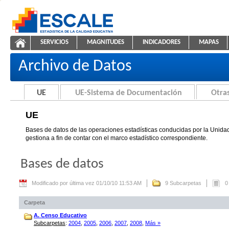
Saltar al contenido
SERVICIOS
MAGNITUDES
INDICADORES
MAPAS
UE
ESCALE - Unidad de Estadística Educativa
NAVEGACIÓN
Archivo de Datos
UE
UE-Sistema de Documentación
Otras
UE
Bases de datos de las operaciones estadísticas conducidas por la Unidad
gestiona a fin de contar con el marco estadístico correspondiente.
Bases de datos
Modificado por última vez 01/10/10 11:53 AM
9 Subcarpetas
0
Carpeta
A. Censo Educativo
Subcarpetas
:
2004
,
2005
,
2006
,
2007
,
2008
,
Más »