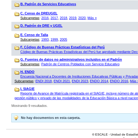
B. Padrón de Servicios Educativos
C. Censo de DREUGEL
Subcarpetas
:
2016
,
2017
,
2018
,
2019
,
2020
,
Más »
D. Padrón de DRE y UGEL
E. Censo de Talla
Subcarpetas
:
1993
,
1999
,
2005
F. Código de Buenas Prácticas Estadísticas del Perú
Código de Buenas Prácticas Estadísticas del Perú fue aprobado mediante D
G. Fuentes de datos no administrativos incluidos en el Padrón
Subcarpetas
:
Padrón de Centros Poblados con Servicio Educativo
H. ENDO
Encuesta Nacional a Docentes de Instituciones Educativas Públicas y Privad
Subcarpetas
:
ENDI 2018
,
ENDI 2021
,
ENDI 2023
,
ENDO 2014
,
ENDO 2016
,
Más 
I. SIAGIE
Reporte de Avance de Matrícula registrada en el SIAGIE, incluye número de al
gestión público y privado de las modalidades de la Educación Básica a nivel naciona
Mostrando 9 resultados.
No hay documentos en esta carpeta.
© ESCALE - Unidad de Estadísti