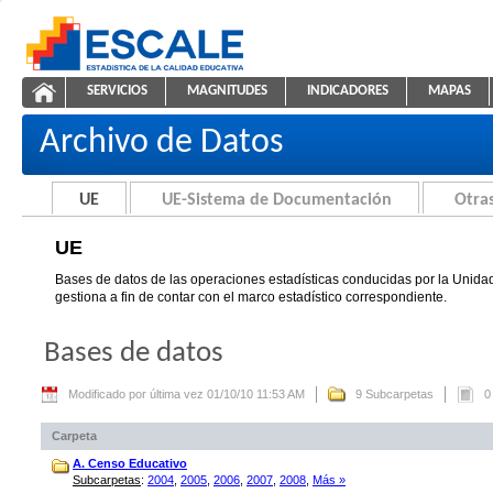
Saltar al contenido
SERVICIOS
MAGNITUDES
INDICADORES
MAPAS
UE
ESCALE - Unidad de Estadística Educativa
NAVEGACIÓN
Archivo de Datos
UE
UE-Sistema de Documentación
Otras
UE
Bases de datos de las operaciones estadísticas conducidas por la Unidad
gestiona a fin de contar con el marco estadístico correspondiente.
Bases de datos
Modificado por última vez 01/10/10 11:53 AM
9 Subcarpetas
0
Carpeta
A. Censo Educativo
Subcarpetas
:
2004
,
2005
,
2006
,
2007
,
2008
,
Más »