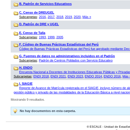
B. Padrón de Servicios Educativos
C. Censo de DREUGEL
Subcarpetas
:
2016
,
2017
,
2018
,
2019
,
2020
,
Más »
D. Padrón de DRE y UGEL
E. Censo de Talla
Subcarpetas
:
1993
,
1999
,
2005
F. Código de Buenas Prácticas Estadísticas del Perú
Código de Buenas Prácticas Estadísticas del Perú fue aprobado mediante D
G. Fuentes de datos no administrativos incluidos en el Padrón
Subcarpetas
:
Padrón de Centros Poblados con Servicio Educativo
H. ENDO
Encuesta Nacional a Docentes de Instituciones Educativas Públicas y Privad
Subcarpetas
:
ENDI 2018
,
ENDI 2021
,
ENDI 2023
,
ENDO 2014
,
ENDO 2016
,
Más 
I. SIAGIE
Reporte de Avance de Matrícula registrada en el SIAGIE, incluye número de al
gestión público y privado de las modalidades de la Educación Básica a nivel naciona
Mostrando 9 resultados.
No hay documentos en esta carpeta.
© ESCALE - Unidad de Estadísti