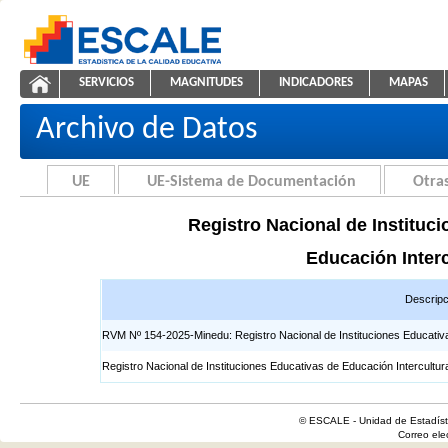
Saltar al contenido
SERVICIOS
MAGNITUDES
INDICADORES
MAPAS
Registros EIB
ESCALE - Unidad de Estadística Educativa
NAVEGACIÓN
Archivo de Datos
UE
UE-Sistema de Documentación
Otras
Registro Nacional de Instituci
Educación Interc
Descripc
RVM Nº 154-2025-Minedu: Registro Nacional de Instituciones Educativas 
Registro Nacional de Instituciones Educativas de Educación Intercultur
© ESCALE - Unidad de Estadísti
Correo el