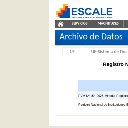
Saltar al contenido
SERVICIOS
MAGNITUDES
Registros EIB
ESCALE - Unidad de Estadíst
NAVEGACIÓN
Archivo de Datos
UE
UE-Sistema de Do
Registro N
RVM Nº 154-2025-Minedu: Registro Na
Registro Nacional de Instituciones 