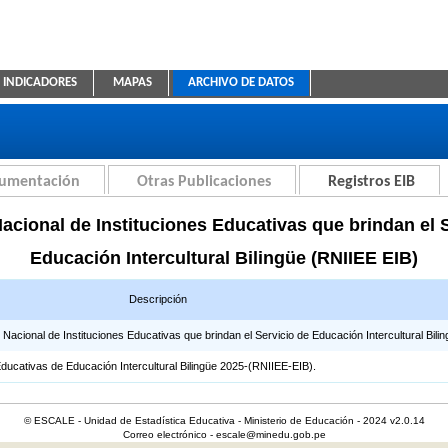
INDICADORES
MAPAS
ARCHIVO DE DATOS
ica Educativa
cumentación
Otras Publicaciones
Registros EIB
acional de Instituciones Educativas que brindan el 
Educación Intercultural Bilingüe (RNIIEE EIB)
Descripción
cional de Instituciones Educativas que brindan el Servicio de Educación Intercultural Bilin
Educativas de Educación Intercultural Bilingüe 2025-(RNIIEE-EIB).
© ESCALE - Unidad de Estadística Educativa - Ministerio de Educación - 2024 v2.0.14
Correo electrónico - escale@minedu.gob.pe