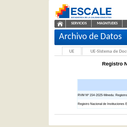
Saltar al contenido
SERVICIOS
MAGNITUDES
Registros EIB
ESCALE - Unidad de Estadíst
NAVEGACIÓN
Archivo de Datos
UE
UE-Sistema de Do
Registro N
RVM Nº 154-2025-Minedu: Registro Na
Registro Nacional de Instituciones 