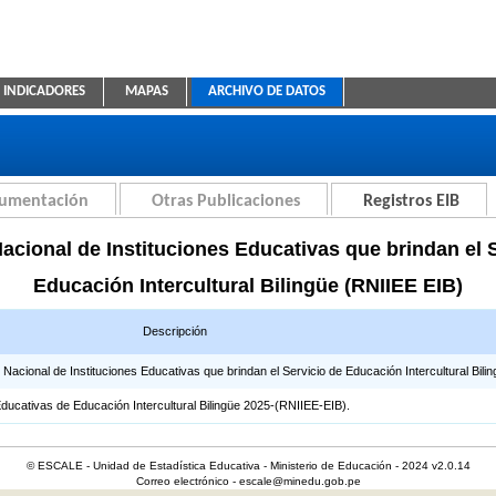
INDICADORES
MAPAS
ARCHIVO DE DATOS
ica Educativa
cumentación
Otras Publicaciones
Registros EIB
acional de Instituciones Educativas que brindan el 
Educación Intercultural Bilingüe (RNIIEE EIB)
Descripción
cional de Instituciones Educativas que brindan el Servicio de Educación Intercultural Bilin
Educativas de Educación Intercultural Bilingüe 2025-(RNIIEE-EIB).
© ESCALE - Unidad de Estadística Educativa - Ministerio de Educación - 2024 v2.0.14
Correo electrónico - escale@minedu.gob.pe