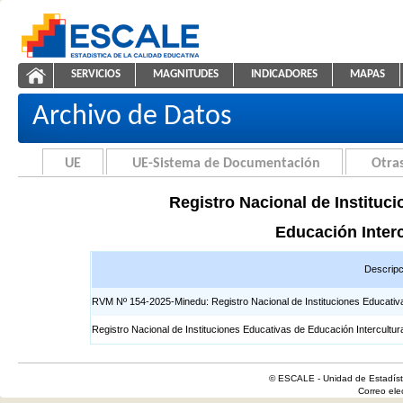
Saltar al contenido
SERVICIOS
MAGNITUDES
INDICADORES
MAPAS
Registros EIB
ESCALE - Unidad de Estadística Educativa
NAVEGACIÓN
Archivo de Datos
UE
UE-Sistema de Documentación
Otras
Registro Nacional de Instituci
Educación Interc
Descripc
RVM Nº 154-2025-Minedu: Registro Nacional de Instituciones Educativas 
Registro Nacional de Instituciones Educativas de Educación Intercultur
© ESCALE - Unidad de Estadísti
Correo el