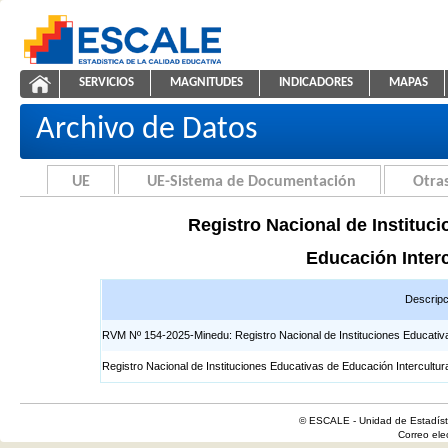
Saltar al contenido
SERVICIOS
MAGNITUDES
INDICADORES
MAPAS
Registros EIB
ESCALE - Unidad de Estadística Educativa
NAVEGACIÓN
Archivo de Datos
UE
UE-Sistema de Documentación
Otras
Registro Nacional de Instituci
Educación Interc
Descripc
RVM Nº 154-2025-Minedu: Registro Nacional de Instituciones Educativas 
Registro Nacional de Instituciones Educativas de Educación Intercultur
© ESCALE - Unidad de Estadísti
Correo el