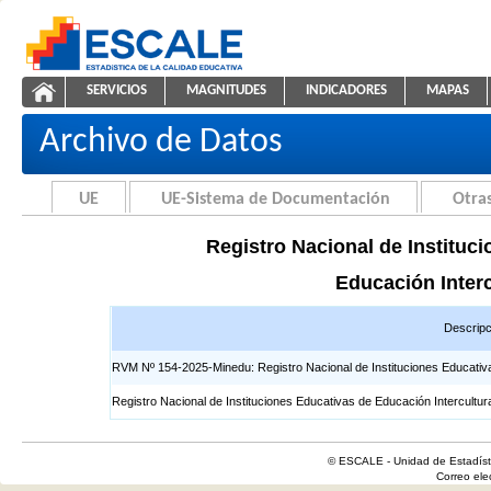
Saltar al contenido
SERVICIOS
MAGNITUDES
INDICADORES
MAPAS
Registros EIB
ESCALE - Unidad de Estadística Educativa
NAVEGACIÓN
Archivo de Datos
UE
UE-Sistema de Documentación
Otras
Registro Nacional de Instituci
Educación Interc
Descripc
RVM Nº 154-2025-Minedu: Registro Nacional de Instituciones Educativas 
Registro Nacional de Instituciones Educativas de Educación Intercultur
© ESCALE - Unidad de Estadísti
Correo el