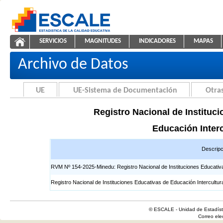
Saltar al contenido
SERVICIOS
MAGNITUDES
INDICADORES
MAPAS
Registros EIB
ESCALE - Unidad de Estadística Educativa
NAVEGACIÓN
Archivo de Datos
UE
UE-Sistema de Documentación
Otras
Registro Nacional de Instituci
Educación Interc
Descripc
RVM Nº 154-2025-Minedu: Registro Nacional de Instituciones Educativas 
Registro Nacional de Instituciones Educativas de Educación Intercultur
© ESCALE - Unidad de Estadísti
Correo el