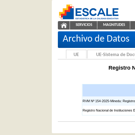
Saltar al contenido
SERVICIOS
MAGNITUDES
Registros EIB
ESCALE - Unidad de Estadíst
NAVEGACIÓN
Archivo de Datos
UE
UE-Sistema de Do
Registro N
RVM Nº 154-2025-Minedu: Registro Na
Registro Nacional de Instituciones 