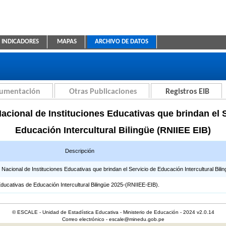
INDICADORES
MAPAS
ARCHIVO DE DATOS
ica Educativa
cumentación
Otras Publicaciones
Registros EIB
acional de Instituciones Educativas que brindan el 
Educación Intercultural Bilingüe (RNIIEE EIB)
Descripción
cional de Instituciones Educativas que brindan el Servicio de Educación Intercultural Bilin
Educativas de Educación Intercultural Bilingüe 2025-(RNIIEE-EIB).
© ESCALE - Unidad de Estadística Educativa - Ministerio de Educación - 2024 v2.0.14
Correo electrónico - escale@minedu.gob.pe