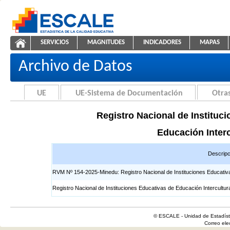
Saltar al contenido
SERVICIOS
MAGNITUDES
INDICADORES
MAPAS
Registros EIB
ESCALE - Unidad de Estadística Educativa
NAVEGACIÓN
Archivo de Datos
UE
UE-Sistema de Documentación
Otras
Registro Nacional de Instituci
Educación Interc
Descripc
RVM Nº 154-2025-Minedu: Registro Nacional de Instituciones Educativas 
Registro Nacional de Instituciones Educativas de Educación Intercultur
© ESCALE - Unidad de Estadísti
Correo el