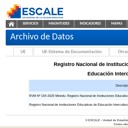
Saltar al contenido
SERVICIOS
MAGNITUDES
INDICADORES
MAPAS
Registros EIB
ESCALE - Unidad de Estadística Educativa
NAVEGACIÓN
Archivo de Datos
UE
UE-Sistema de Documentación
Otras
Registro Nacional de Instituci
Educación Interc
Descripc
RVM Nº 154-2025-Minedu: Registro Nacional de Instituciones Educativas 
Registro Nacional de Instituciones Educativas de Educación Intercultur
© ESCALE - Unidad de Estadísti
Correo el