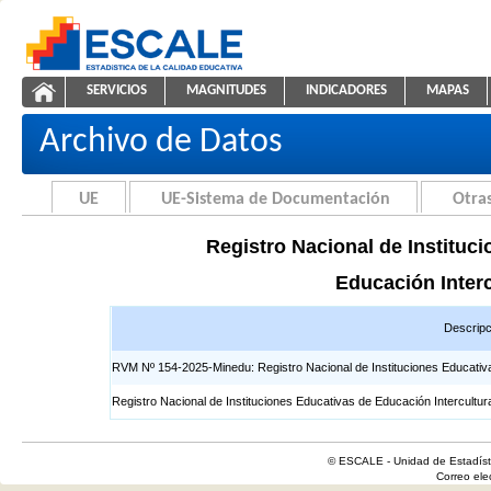
Saltar al contenido
SERVICIOS
MAGNITUDES
INDICADORES
MAPAS
Registros EIB
ESCALE - Unidad de Estadística Educativa
NAVEGACIÓN
Archivo de Datos
UE
UE-Sistema de Documentación
Otras
Registro Nacional de Instituci
Educación Interc
Descripc
RVM Nº 154-2025-Minedu: Registro Nacional de Instituciones Educativas 
Registro Nacional de Instituciones Educativas de Educación Intercultur
© ESCALE - Unidad de Estadísti
Correo el