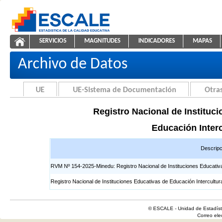
Saltar al contenido
SERVICIOS
MAGNITUDES
INDICADORES
MAPAS
Registros EIB
ESCALE - Unidad de Estadística Educativa
NAVEGACIÓN
Archivo de Datos
UE
UE-Sistema de Documentación
Otras
Registro Nacional de Instituci
Educación Interc
Descripc
RVM Nº 154-2025-Minedu: Registro Nacional de Instituciones Educativas 
Registro Nacional de Instituciones Educativas de Educación Intercultur
© ESCALE - Unidad de Estadísti
Correo el