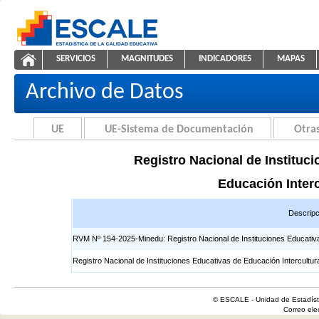
Saltar al contenido
SERVICIOS
MAGNITUDES
INDICADORES
MAPAS
Registros EIB
ESCALE - Unidad de Estadística Educativa
NAVEGACIÓN
Archivo de Datos
UE
UE-Sistema de Documentación
Otras
Registro Nacional de Instituci
Educación Interc
Descripc
RVM Nº 154-2025-Minedu: Registro Nacional de Instituciones Educativas 
Registro Nacional de Instituciones Educativas de Educación Intercultur
© ESCALE - Unidad de Estadísti
Correo el