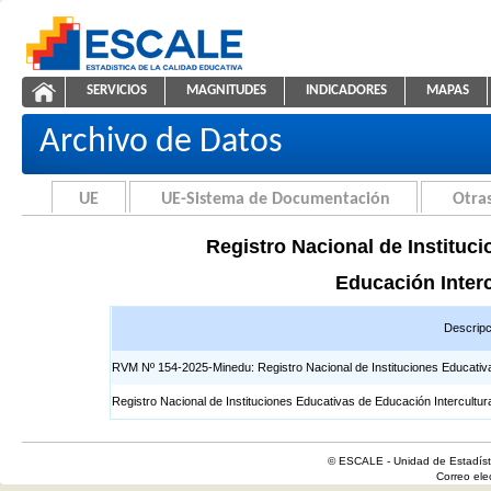
Saltar al contenido
SERVICIOS
MAGNITUDES
INDICADORES
MAPAS
Registros EIB
ESCALE - Unidad de Estadística Educativa
NAVEGACIÓN
Archivo de Datos
UE
UE-Sistema de Documentación
Otras
Registro Nacional de Instituci
Educación Interc
Descripc
RVM Nº 154-2025-Minedu: Registro Nacional de Instituciones Educativas 
Registro Nacional de Instituciones Educativas de Educación Intercultur
© ESCALE - Unidad de Estadísti
Correo el