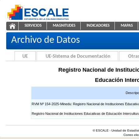
Saltar al contenido
SERVICIOS
MAGNITUDES
INDICADORES
MAPAS
Registros EIB
ESCALE - Unidad de Estadística Educativa
NAVEGACIÓN
Archivo de Datos
UE
UE-Sistema de Documentación
Otras
Registro Nacional de Instituci
Educación Interc
Descripc
RVM Nº 154-2025-Minedu: Registro Nacional de Instituciones Educativas 
Registro Nacional de Instituciones Educativas de Educación Intercultur
© ESCALE - Unidad de Estadísti
Correo el