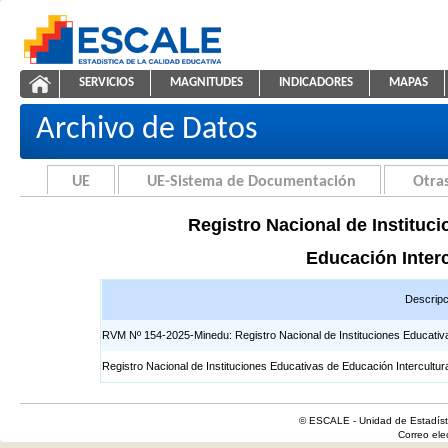
Saltar al contenido
SERVICIOS
MAGNITUDES
INDICADORES
MAPAS
Registros EIB
ESCALE - Unidad de Estadística Educativa
NAVEGACIÓN
Archivo de Datos
UE
UE-Sistema de Documentación
Otras
Registro Nacional de Instituci
Educación Interc
Descripc
RVM Nº 154-2025-Minedu: Registro Nacional de Instituciones Educativas 
Registro Nacional de Instituciones Educativas de Educación Intercultur
© ESCALE - Unidad de Estadísti
Correo el