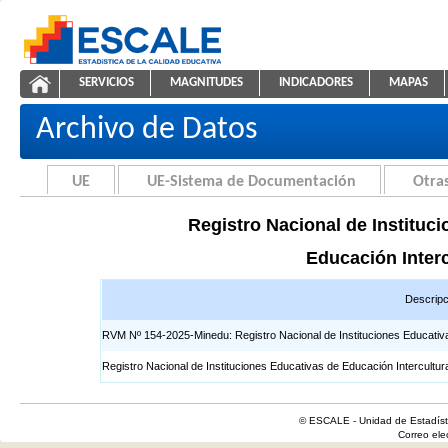
Saltar al contenido
SERVICIOS
MAGNITUDES
INDICADORES
MAPAS
Registros EIB
ESCALE - Unidad de Estadística Educativa
NAVEGACIÓN
Archivo de Datos
UE
UE-Sistema de Documentación
Otras
Registro Nacional de Instituci
Educación Interc
Descripc
RVM Nº 154-2025-Minedu: Registro Nacional de Instituciones Educativas 
Registro Nacional de Instituciones Educativas de Educación Intercultur
© ESCALE - Unidad de Estadísti
Correo el