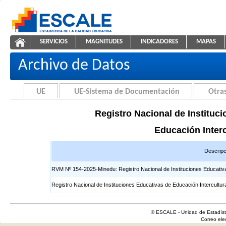
Saltar al contenido
SERVICIOS
MAGNITUDES
INDICADORES
MAPAS
Registros EIB
ESCALE - Unidad de Estadística Educativa
NAVEGACIÓN
Archivo de Datos
UE
UE-Sistema de Documentación
Otras
Registro Nacional de Instituci
Educación Interc
Descripc
RVM Nº 154-2025-Minedu: Registro Nacional de Instituciones Educativas 
Registro Nacional de Instituciones Educativas de Educación Intercultur
© ESCALE - Unidad de Estadísti
Correo el