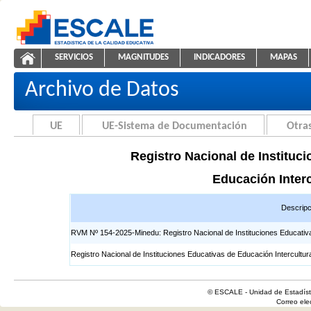
Saltar al contenido
SERVICIOS
MAGNITUDES
INDICADORES
MAPAS
Registros EIB
ESCALE - Unidad de Estadística Educativa
NAVEGACIÓN
Archivo de Datos
UE
UE-Sistema de Documentación
Otras
Registro Nacional de Instituci
Educación Interc
Descripc
RVM Nº 154-2025-Minedu: Registro Nacional de Instituciones Educativas 
Registro Nacional de Instituciones Educativas de Educación Intercultur
© ESCALE - Unidad de Estadísti
Correo el