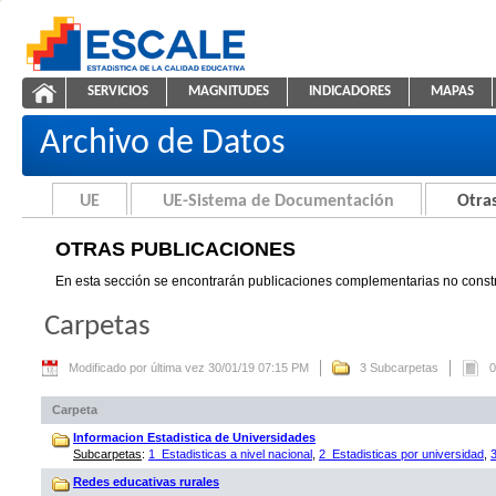
Saltar al contenido
SERVICIOS
MAGNITUDES
INDICADORES
MAPAS
Otras Publicaciones
ESCALE - Unidad de Estadística Educativa
NAVEGACIÓN
Archivo de Datos
UE
UE-Sistema de Documentación
Otras
OTRAS PUBLICACIONES
En esta sección se encontrarán publicaciones complementarias no constr
Carpetas
Modificado por última vez 30/01/19 07:15 PM
3 Subcarpetas
0
Carpeta
Informacion Estadistica de Universidades
Subcarpetas
:
1_Estadisticas a nivel nacional
,
2_Estadisticas por universidad
,
Redes educativas rurales