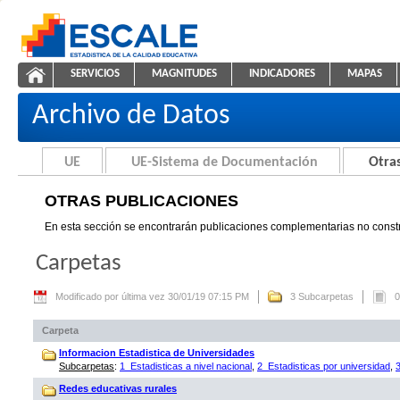
Saltar al contenido
SERVICIOS
MAGNITUDES
INDICADORES
MAPAS
Otras Publicaciones
ESCALE - Unidad de Estadística Educativa
NAVEGACIÓN
Archivo de Datos
UE
UE-Sistema de Documentación
Otras
OTRAS PUBLICACIONES
En esta sección se encontrarán publicaciones complementarias no constr
Carpetas
Modificado por última vez 30/01/19 07:15 PM
3 Subcarpetas
0
Carpeta
Informacion Estadistica de Universidades
Subcarpetas
:
1_Estadisticas a nivel nacional
,
2_Estadisticas por universidad
,
Redes educativas rurales