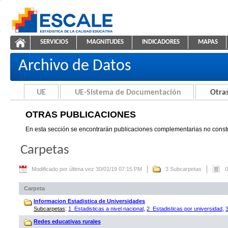
Saltar al contenido
SERVICIOS
MAGNITUDES
INDICADORES
MAPAS
Otras Publicaciones
ESCALE - Unidad de Estadística Educativa
NAVEGACIÓN
Archivo de Datos
UE
UE-Sistema de Documentación
Otras
OTRAS PUBLICACIONES
En esta sección se encontrarán publicaciones complementarias no constr
Carpetas
Modificado por última vez 30/01/19 07:15 PM
3 Subcarpetas
0
Carpeta
Informacion Estadistica de Universidades
Subcarpetas
:
1_Estadisticas a nivel nacional
,
2_Estadisticas por universidad
,
Redes educativas rurales