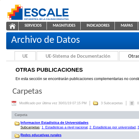
Saltar al contenido
SERVICIOS
MAGNITUDES
INDICADORES
MAPAS
Otras Publicaciones
ESCALE - Unidad de Estadística Educativa
NAVEGACIÓN
Archivo de Datos
UE
UE-Sistema de Documentación
Otras
OTRAS PUBLICACIONES
En esta sección se encontrarán publicaciones complementarias no constr
Carpetas
Modificado por última vez 30/01/19 07:15 PM
3 Subcarpetas
0
Carpeta
Informacion Estadistica de Universidades
Subcarpetas
:
1_Estadisticas a nivel nacional
,
2_Estadisticas por universidad
,
Redes educativas rurales