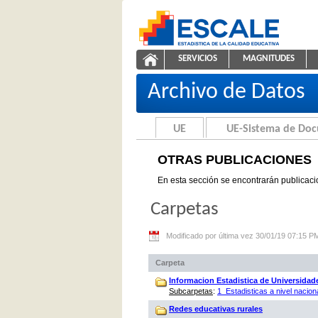
Saltar al contenido
SERVICIOS
MAGNITUDES
Otras Publicaciones
ESCALE - Unidad de Estadíst
NAVEGACIÓN
Archivo de Datos
UE
UE-Sistema de Do
OTRAS PUBLICACIONES
En esta sección se encontrarán publicaci
Carpetas
Modificado por última vez 30/01/19 07:15 P
Carpeta
Informacion Estadistica de Universidad
Subcarpetas
:
1_Estadisticas a nivel nacion
Redes educativas rurales