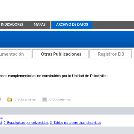
INDICADORES
MAPAS
ARCHIVO DE DATOS
ica Educativa
cumentación
Otras Publicaciones
Registros EIB
ones complementarias no construidas por la Unidad de Estadística.
M
3 Subcarpetas
0 Documentos
es
al
,
2_Estadisticas por universidad
,
3_Tablas para consultas dinamicas