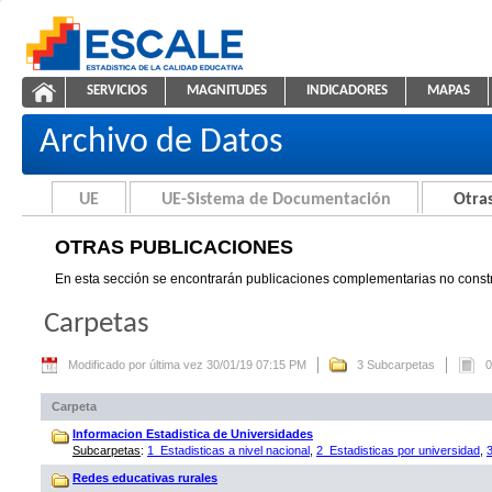
Saltar al contenido
SERVICIOS
MAGNITUDES
INDICADORES
MAPAS
Otras Publicaciones
ESCALE - Unidad de Estadística Educativa
NAVEGACIÓN
Archivo de Datos
UE
UE-Sistema de Documentación
Otras
OTRAS PUBLICACIONES
En esta sección se encontrarán publicaciones complementarias no constr
Carpetas
Modificado por última vez 30/01/19 07:15 PM
3 Subcarpetas
0
Carpeta
Informacion Estadistica de Universidades
Subcarpetas
:
1_Estadisticas a nivel nacional
,
2_Estadisticas por universidad
,
Redes educativas rurales