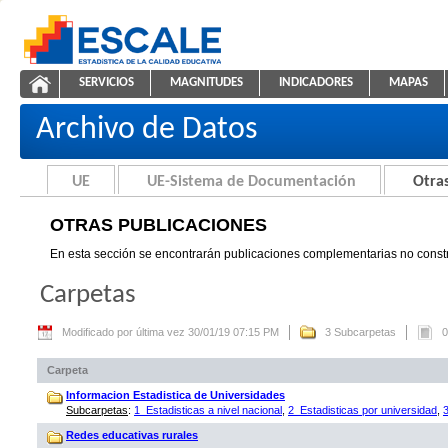
Saltar al contenido
SERVICIOS
MAGNITUDES
INDICADORES
MAPAS
Otras Publicaciones
ESCALE - Unidad de Estadística Educativa
NAVEGACIÓN
Archivo de Datos
UE
UE-Sistema de Documentación
Otras
OTRAS PUBLICACIONES
En esta sección se encontrarán publicaciones complementarias no constr
Carpetas
Modificado por última vez 30/01/19 07:15 PM
3 Subcarpetas
0
Carpeta
Informacion Estadistica de Universidades
Subcarpetas
:
1_Estadisticas a nivel nacional
,
2_Estadisticas por universidad
,
Redes educativas rurales