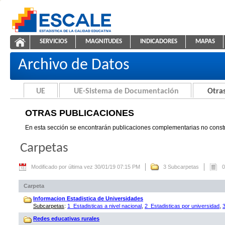
Saltar al contenido
SERVICIOS
MAGNITUDES
INDICADORES
MAPAS
Otras Publicaciones
ESCALE - Unidad de Estadística Educativa
NAVEGACIÓN
Archivo de Datos
UE
UE-Sistema de Documentación
Otras
OTRAS PUBLICACIONES
En esta sección se encontrarán publicaciones complementarias no constr
Carpetas
Modificado por última vez 30/01/19 07:15 PM
3 Subcarpetas
0
Carpeta
Informacion Estadistica de Universidades
Subcarpetas
:
1_Estadisticas a nivel nacional
,
2_Estadisticas por universidad
,
Redes educativas rurales